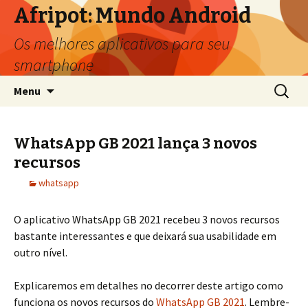
Afripot: Mundo Android
Os melhores aplicativos para seu
smartphone
Pular
Pesquis
Menu
para
por:
o
conteúdo
WhatsApp GB 2021 lança 3 novos
recursos
whatsapp
O aplicativo WhatsApp GB 2021 recebeu 3 novos recursos
bastante interessantes e que deixará sua usabilidade em
outro nível.
Explicaremos em detalhes no decorrer deste artigo como
funciona os novos recursos do
WhatsApp GB 2021
. Lembre-