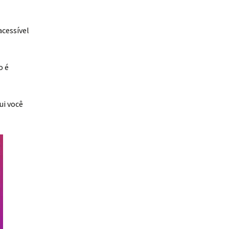
acessível
o é
ui você