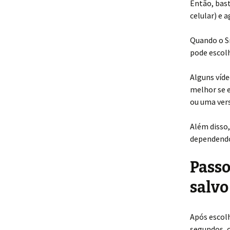
Então, bast
celular) e 
Quando o Sn
pode escolh
Alguns víde
melhor se e
ou uma vers
Além disso
dependendo
Passo
salvo
Após escolh
segundos, 