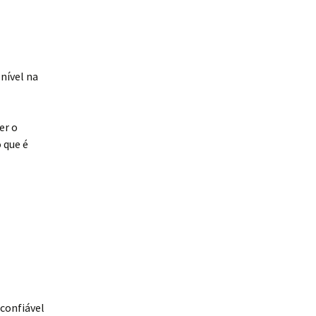
nível na
er o
 que é
 confiável