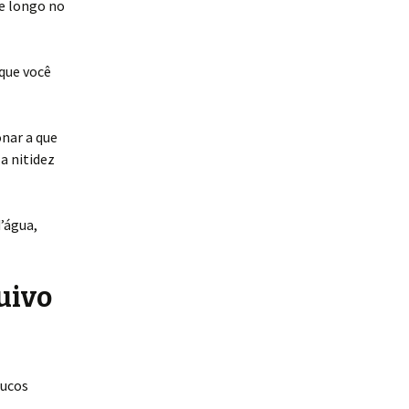
ue longo no
 que você
onar a que
a nitidez
’água,
quivo
oucos