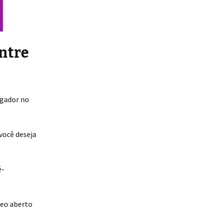
ontre
egador no
 você deseja
é-
deo aberto
.