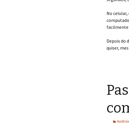
No celular,
computador
facilmente
Depois do d
quiser, me
Pas
com
Androi