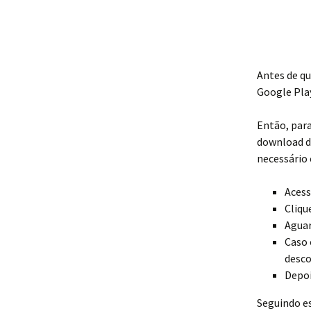
Antes de qu
Google Play
Então, para 
download do
necessário 
Acess
Cliqu
Aguar
Caso 
desco
Depoi
Seguindo es