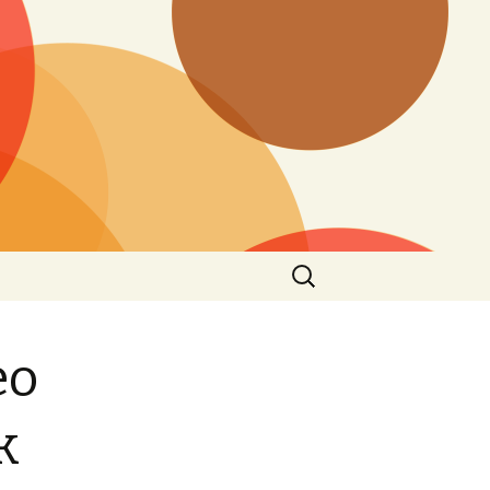
Pesquisar
por:
eo
k