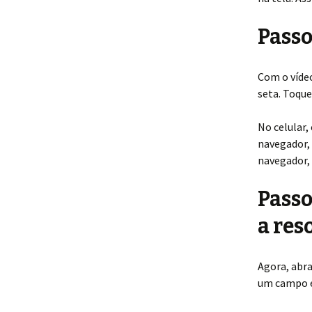
Passo
Com o víde
seta. Toque
No celular
navegador, 
navegador, 
Passo
a res
Agora, abra
um campo em