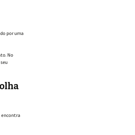
ado por uma
nto. No
 seu
colha
cê encontra