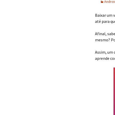
Androi
Baixar um v
até para qu
Afinal, sab
mesmo? Por
Assim, um c
aprende co