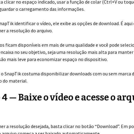
a clicar no espaço indicado, usar a função de colar (Ctrl+V ou toq
aguardar o carregamento das informações.
apTik identificar o vídeo, ele exibe as opções de download. É aqui
er a resolução do arquivo.
os ficam disponíveis em mais de uma qualidade e você pode seleci
ncaixa no seu objetivo, seja uma resolução mais alta para manter 
ão mais leve para economizar espaço no dispositivo.
, o SnapTik costuma disponibilizar downloads com ou sem marca d
 do material.
 4 — Baixe o vídeo e acesse o ar
er a resolução desejada, basta clicar no botão “Download”. Em p
o arquivo começa a ser baixado automaticamente.