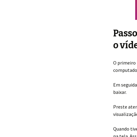
Passo
o víd
O primeiro 
computado
Em seguida,
baixar.
Preste aten
visualizaçã
Quando tive
na tela. As