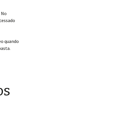
. No
acessado
deo quando
pasta.
os